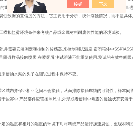
品的重量进行称重的方法，计算出受腐蚀损失的重量来对样品耐腐蚀质量进
腐蚀数据的置信度的方法，它主要用于分析、统计腐蚀情况，而不是具体
模拟盐雾环境条件来考核产品或金属材料耐腐蚀性能的环境试验。
要安装测定和控制的传感器,来控制测试温度,密闭箱体中SS和ASS测试为(3
并且阻碍样品接触喷雾.在喷雾后,测试溶液不能重复使用.测试的有效空间
来使抽水泵的头子在测试过程中保持不变。
区域内并保证相互之间不会接触，从而排除接触腐蚀的可能性，样本间需
暴露于盐雾中.产品部件应该按照尺寸,外形或者使用中暴露的侵蚀状态安装
定的温度和相对的湿度的环境下对材料或产品进行加速腐蚀，重现材料或