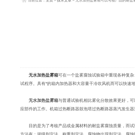
当前位置：
主页
>
技术文章
> 无水加热盐雾箱可以考核产品的耐盐
无水加热盐雾箱
可在一个盐雾腐蚀试验箱中重现各种复杂
试程序。具有*的箱内加热器和大容量干冷吹风机而可以快速
无水加热盐雾箱
与普通试验机相比雾化分散效果更好，可
应部件的工作。机箱过热断路器鼓泡塔过热断路器蒸汽发生器
目的是为了考核产品或金属材料的耐盐雾腐蚀质量，而试验
方法有：评级判定法、称重判定法、腐蚀物出现判定法、腐蚀