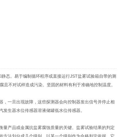
和静态。易于编制循环程序或直接运行JST盐雾试验箱自带的测
防腐且不对试样造成污染。坚固的材料有利于准确地控制温度。
器，一旦出现故障，这些探测器会向控制器发出信号并停止相
汽发生器水位传感器溶液储罐低水位传感器。
衡量产品或金属抗盐雾腐蚀质量的关键。盐雾试验结果的判定
的方法划分成几个级别，以某一个级别作为合格判定依据，它