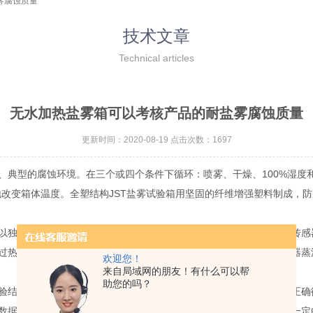
雾腐蚀质量
技术文章
Technical articles
无水加热盐雾箱可以考核产品的耐盐雾腐蚀质量
更新时间：2020-08-19 点击次数：1697
、典型的腐蚀环境。在三个或四个条件下循环：喷雾、干燥、100%湿度
地改变箱体温度。全塑结构JST盐雾试验箱用坚固的纤维增强塑料制成，
以独立调节喷雾量和喷雾距离。可靠性盐雾腐蚀试验箱装有以下安全传感
过热断路器空气加热器断路器鼓泡塔低水位传感器鼓泡塔高水位传感器蒸
欢迎您！
来自局域网的朋友！有什么可以帮
助您的吗？
结果判定正是对产品质量的宣判，它的判定结果是否正确合理，是正确
数据统计分析法。评级判定法是把腐蚀面积与总面积之比的百分数按一定