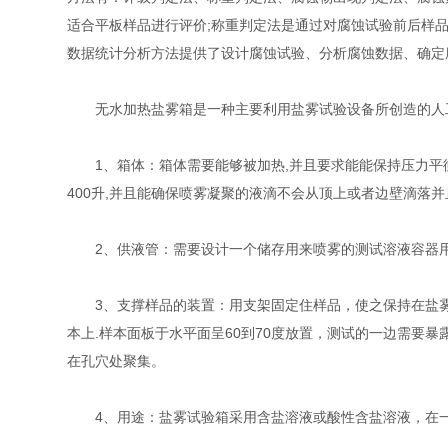
适合平板样品进行评价;称重判定法是通过对腐蚀试验前后样
数据统计分析方法提供了设计腐蚀试验、分析腐蚀数据、确定
无水加热盐雾箱是一种主要利用盐雾试验设备所创造的人工
1、箱体：箱体需要能够被加热,并且要求能能保持压力平衡,并需
400升,并且能确保喷雾凝聚的液滴不会从顶上或者边壁滴落
2、供液管：需要设计一个储存用来喷雾的测试溶液容器用
3、支撑样品的装置：用支架固定住样品，使之保持在盐雾
本上.样本面板于水平面呈60到70度放置，测试的一边需要
在孔穴处聚集。
4、用途：盐雾试验箱采用含盐溶液或酸性含盐溶液，在一