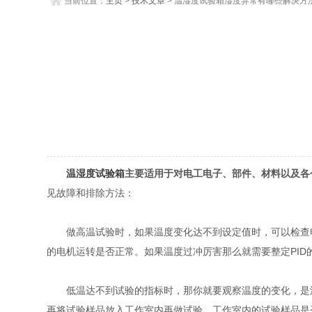
当前位置：
主页
>
技术文章
> 温湿度试验箱湿度异常有哪些解决方
温湿度试验箱
主要适用于对电工电子、部件、材料以及各
见故障和排除方法：
做高温试验时，如果温度变化达不到设定值时，可以检查电
的电机运转是否正常。如果温度过冲厉害那么就需要整定PI
低温达不到试验的指标时，那你就要观察温度的变化，是温
再将试验样品放入工作室内再做试验，工作室内的试验样品是