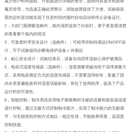
减少用户时间损耗。计装能进行详细的警示，故障内容显示和故障
履历管理，为迅速正确处理警示，排除故障提供了方便。试验箱装
置的定时器功能实现了任意时间内预约自动启动和停止设备运行。
2，大的门观测窗选购件，箱内顶部追加了白炽灯，便于更直观清楚
的查看整个箱内的情况
3，可靠度时序安全设计（选购件）：可程序控制待测品ON/OFF设
计，可于试验箱同步断电保护设备﹠待测品
4，贴心安全设计：试验结束后，设备自动回常温贴心保护被测品
5，电容式湿度传感器（选购件）：湿度测量突破传统干湿球测量方
式，采用电容测定方式的湿度传感器，不需要湿球纱布，客服了国
内水质普遍较差而对湿度试验影响，简化了使用程序，提高了产品
运行时的可靠性。
6，智能控制：制冷系统采用电子膨胀阀对冷媒的流量和蒸发器温度
进行控制，通过无极方式控制制冷能力，实现了制冷能力的无极调
节，与毛细管的控制方式相比：稳定性强，节能效果明显，温湿度
控制快捷。