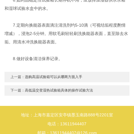
和湿球试验水盒中的水。
7.定期向换能器表面滴注清洗剂约5-10滴（可视结垢程度酌情
増减），浸泡2-5分钟。用软毛刷轻轻刷洗换能器表面，直至除去水
垢。用清水冲洗换能器表面。
8.做好设备清洁保养记录。
上一篇：
选购高温试验箱可以从哪两方面入手
下一篇：
高低温交变湿热试验箱具体的操作试验方法
地址：上海市嘉定区安亭镇墨玉南路888号2201室
电话：13611944407
邮箱：13611944407@126.com