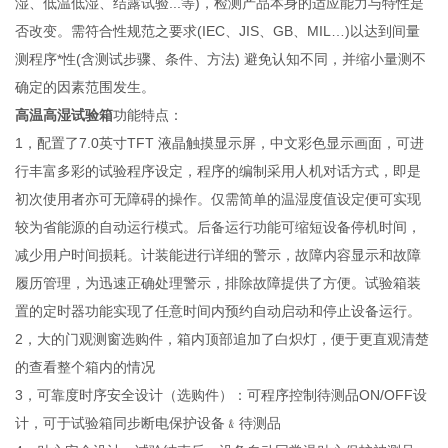
湿、低温低湿、结露试验...等)，检测产品本身的适应能力与特性是
否改变。需符合性规范之要求(IEC、JIS、GB、MIL…)以达到间量
测程序*性(含测试步骤、条件、方法) 避免认知不同，并缩小量测不
确定的因素范围发生。
高温高湿试验箱
功能特点：
1，配置了7.0英寸TFT 液晶触摸显示屏，中文彩色显示画面，可进
行丰富多彩的试验程序设定，程序的编制采用人机对话方式，即是
初次使用者亦可无障碍的操作。仅需简单的温湿度值设定便可实现
较为省能源的自动运行模式。后备运行功能可缩短设备停机时间，
减少用户时间损耗。计装能进行详细的警示，故障内容显示和故障
履历管理，为迅速正确处理警示，排除故障提供了方便。试验箱装
置的定时器功能实现了任意时间内预约自动启动和停止设备运行。
2，大的门观测窗选购件，箱内顶部追加了白炽灯，便于更直观清楚
的查看整个箱内的情况
3，可靠度时序安全设计（选购件）：可程序控制待测品ON/OFF设
计，可于试验箱同步断电保护设备﹠待测品